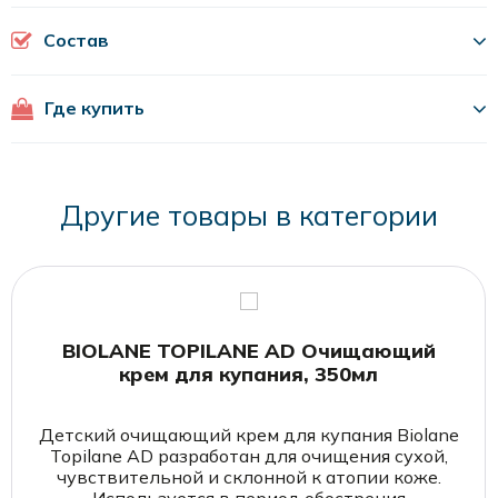
Состав
Где купить
Другие товары в категории
kaspi.kz
aptekaplus.kz
ozon.kz
wildberries.kz
BIOLANE TOPILANE AD Очищающий
крем для купания, 350мл
Детский очищающий крем для купания Biolane
Topilane AD разработан для очищения сухой,
чувствительной и склонной к атопии коже.
Используется в период обострения