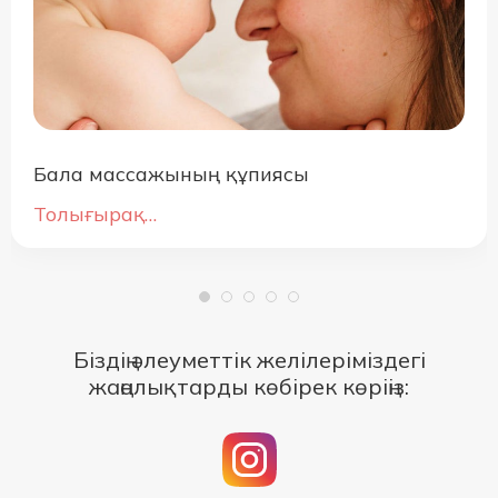
Бала массажының құпиясы
Толығырақ…
Біздің әлеуметтік желілеріміздегі
жаңалықтарды көбірек көріңіз: