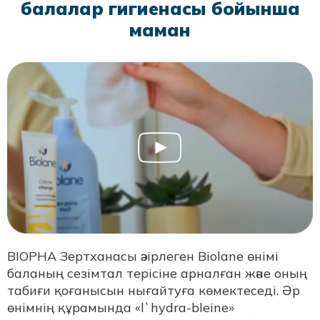
балалар гигиенасы бойынша
маман
ВІОРНА Зертханасы әзірлеген Biolane өнімі
баланың сезімтал терісіне арналған және оның
табиғи қоғанысын нығайтуға көмектеседі. Әр
өнімнің құрамында «l`hydra-bleine»