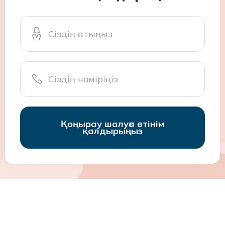
Қоңырау шалуға өтінім
қалдырыңыз