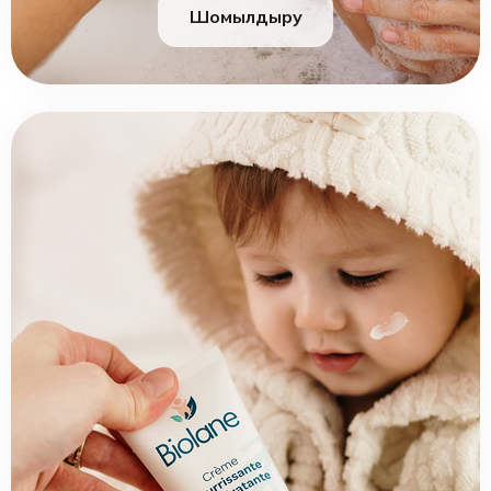
Шомылдыру