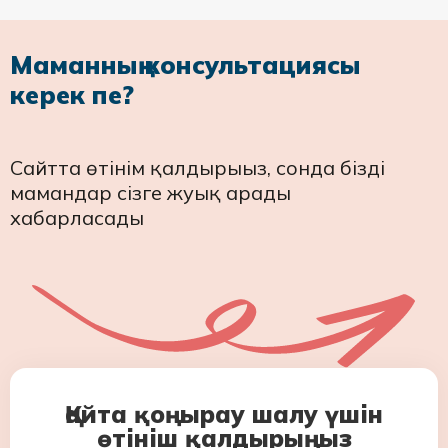
Маманның консультациясы
керек пе?
Сайтта өтінім қалдырыңыз, сонда біздің
мамандар сізге жуық арады
хабарласады
Қайта қоңырау шалу үшін
өтініш қалдырыңыз