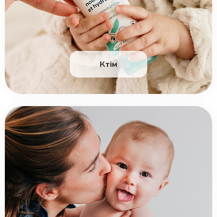
Күтім