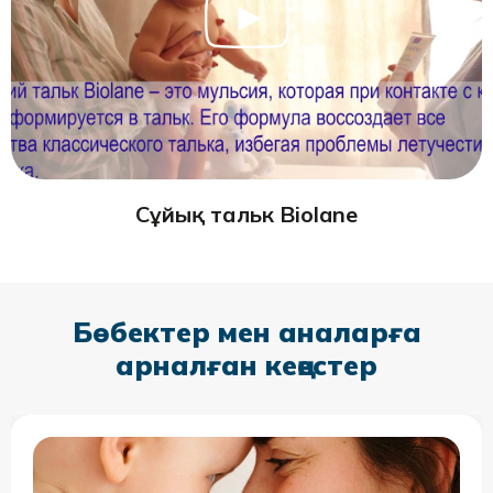
Сұйық тальк Biolane
Бөбектер мен аналарға
арналған кеңестер