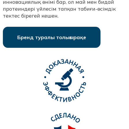
инновациялық өнімі бар, ол май мен бидай
протеиндері үйлесім тапқан табиғи-өсімдік
тектес бірегей кешен.
Бренд туралы толығырақе