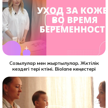
Созылулар мен жыртылулар. Жүктілік
кездегі тері күтімі. Biolane кеңестері