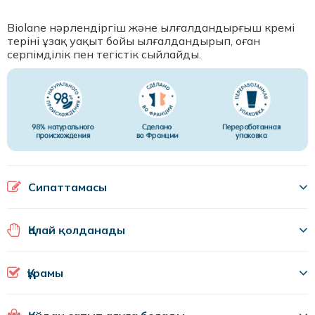
Biolane нәрлендіргіш және ылғалдандырғыш кремі
теріні ұзақ уақыт бойы ылғалдандырып, оған
серпімділік пен тегістік сыйлайды.
Сипаттамасы
Қалай қолданады
Құрамы